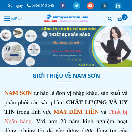
Gọi ngay
0963 610 546
0
MENU
GIỚI THIỆU VỀ NAM SƠN
NAM SƠN
tự hào là đơn vị nhập khẩu, sản xuất và
phân phối các sản phẩm
CHẤT LƯỢNG VÀ UY
TÍN
trong lĩnh vực
MÁY ĐẾM TIỀN
và
Thiết bị
Ngân hàng
. Với hơn 20 năm kinh nghiệm hoạt
động, chúng tôi đã xây dựng được lòng tin của